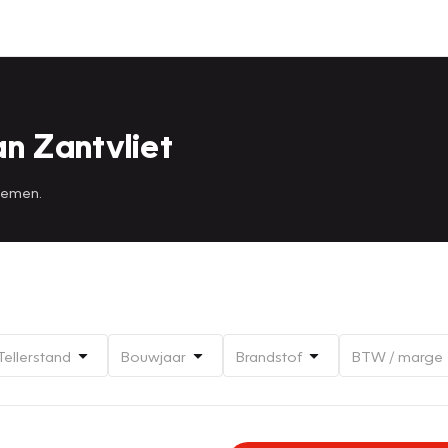
n Zantvliet
 nemen.
Tellerstand
Bouwjaar
Brandstof
BTW / marge