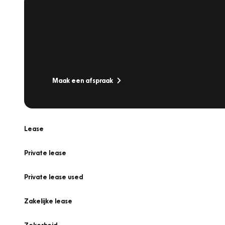
Plan een
Werkplaatsafspraak
Is uw auto toe aan Onderhoud, Bandenwissel of een Va
Maak een afspraak
Lease
Private lease
Private lease used
Zakelijke lease