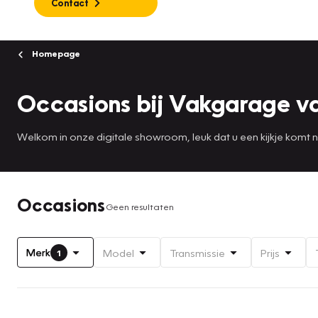
Contact
Homepage
Occasions bij Vakgarage va
Welkom in onze digitale showroom, leuk dat u een kijkje komt
Occasions
Geen resultaten
Merk
Model
Transmissie
Prijs
1