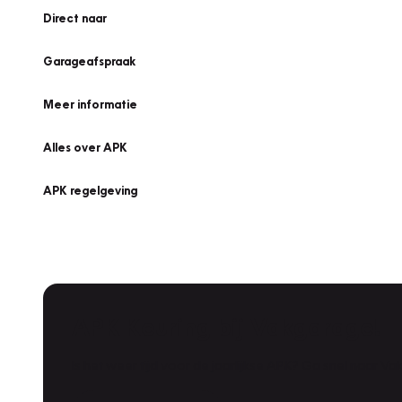
Direct naar
Garageafspraak
Meer informatie
Alles over APK
APK regelgeving
APK Keuring bij Vakgarage!
Is het weer tijd voor de jaarlijkse APK? Ga snel naar V