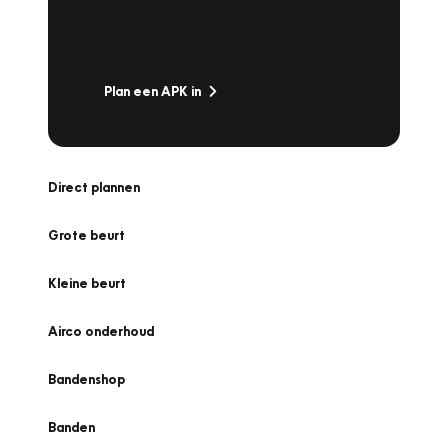
snel naar Vakgarage bij u in de buurt, en ga
zonder zorgen de weg op!
Plan een APK in
Direct plannen
Grote beurt
Kleine beurt
Airco onderhoud
Bandenshop
Banden