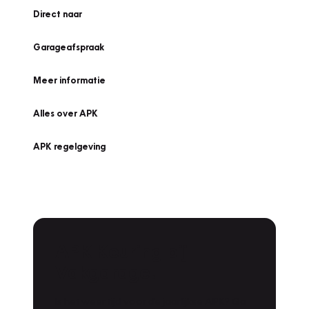
Direct naar
Garageafspraak
Meer informatie
Alles over APK
APK regelgeving
APK Keuring bij
Vakgarage!
Is het weer tijd voor de jaarlijkse APK? Ga