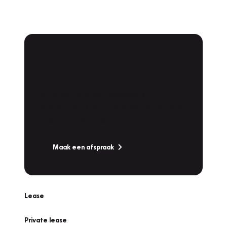
Plan een
Werkplaatsafspraak
Is uw auto toe aan Onderhoud,
Bandenwissel of een Vakantiecheck? Plan
online een afspraak!
Maak een afspraak
Lease
Private lease