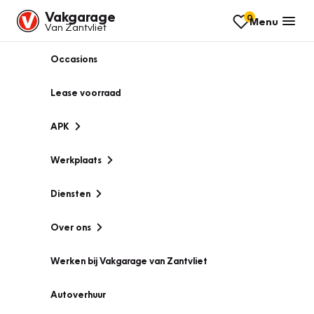
Vakgarage
0
Menu
Van Zantvliet
Occasions
Lease voorraad
APK
Werkplaats
Diensten
Over ons
Werken bij Vakgarage van Zantvliet
Autoverhuur