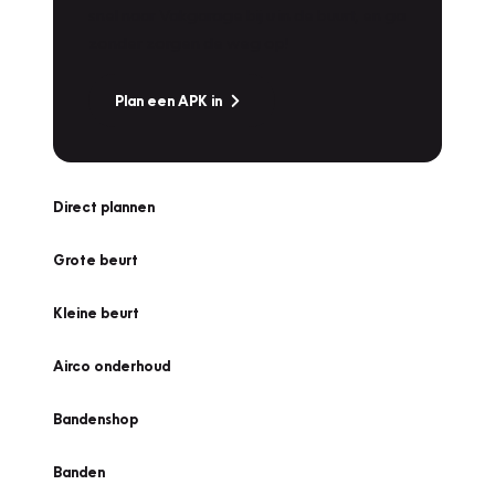
snel naar Vakgarage bij u in de buurt, en ga
zonder zorgen de weg op!
Plan een APK in
Direct plannen
Grote beurt
Kleine beurt
Airco onderhoud
Bandenshop
Banden