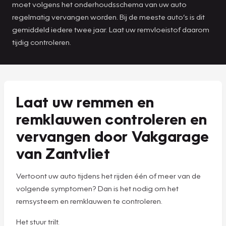
moet volgens het onderhoudsschema van uw auto
regelmatig vervangen worden. Bij de meeste auto’s is dit
gemiddeld iedere twee jaar. Laat uw remvloeistof daarom
tijdig controleren.
Laat uw remmen en
remklauwen controleren en
vervangen door Vakgarage
van Zantvliet
Vertoont uw auto tijdens het rijden één of meer van de
volgende symptomen? Dan is het nodig om het
remsysteem en remklauwen te controleren.
Het stuur trilt.