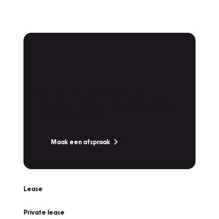
Plan een
Werkplaatsafspraak
Is uw auto toe aan Onderhoud,
Bandenwissel of een Vakantiecheck? Plan
online een afspraak!
Maak een afspraak
Lease
Private lease