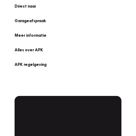
Direct naar
Garageafspraak
Meer informatie
Alles over APK
APK regelgeving
APK Keuring bij
Vakgarage!
Is het weer tijd voor de jaarlijkse APK? Ga