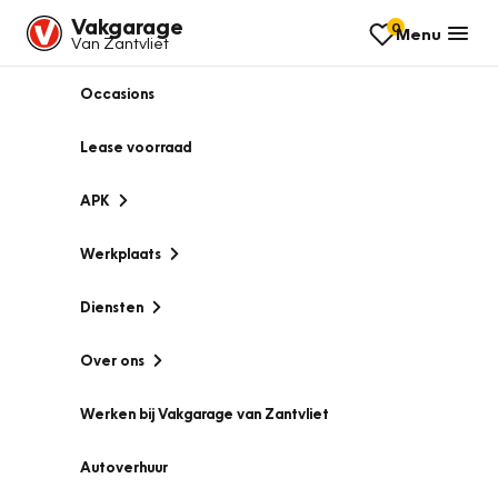
Vakgarage
0
Menu
Van Zantvliet
Occasions
Lease voorraad
APK
Werkplaats
Diensten
Over ons
Werken bij Vakgarage van Zantvliet
Autoverhuur