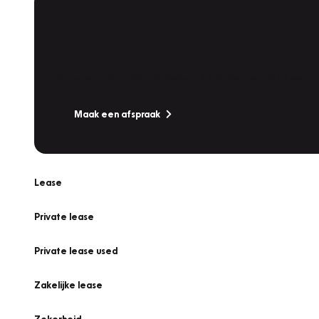
Plan een
Werkplaatsafspraak
Is uw auto toe aan Onderhoud, Bandenwissel of een Va
Maak een afspraak
Lease
Private lease
Private lease used
Zakelijke lease