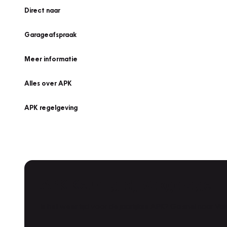
Direct naar
Garageafspraak
Meer informatie
Alles over APK
APK regelgeving
APK Keuring bij Vakgarage!
Is het weer tijd voor de jaarlijkse APK? Ga snel naar V