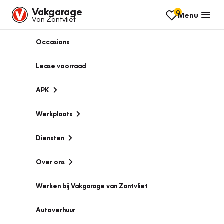
Vakgarage
0
Menu
Van Zantvliet
Occasions
Lease voorraad
APK
Werkplaats
Diensten
Over ons
Werken bij Vakgarage van Zantvliet
Autoverhuur