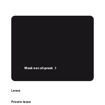
Plan een
Werkplaatsafspraak
Is uw auto toe aan Onderhoud,
Bandenwissel of een Vakantiecheck? Plan
online een afspraak!
Maak een afspraak
Lease
Private lease