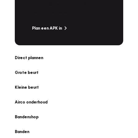
snel naar Vakgarage bij u in de buurt, en ga
zonder zorgen de weg op!
Plan een APK in
Direct plannen
Grote beurt
Kleine beurt
Airco onderhoud
Bandenshop
Banden