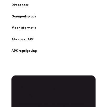
Direct naar
Garageafspraak
Meer informatie
Alles over APK
APK regelgeving
APK Keuring bij
Vakgarage!
Is het weer tijd voor de jaarlijkse APK? Ga