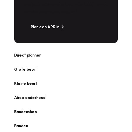
snel naar Vakgarage bij u in de buurt, en ga
zonder zorgen de weg op!
Plan een APK in
Direct plannen
Grote beurt
Kleine beurt
Airco onderhoud
Bandenshop
Banden