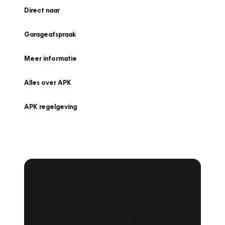
Direct naar
Garageafspraak
Meer informatie
Alles over APK
APK regelgeving
APK Keuring bij
Vakgarage!
Is het weer tijd voor de jaarlijkse APK? Ga