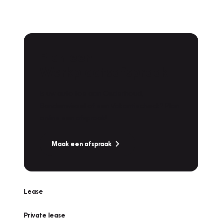
Plan een
Werkplaatsafspraak
Is uw auto toe aan Onderhoud,
Bandenwissel of een Vakantiecheck? Plan
online een afspraak!
Maak een afspraak
Lease
Private lease