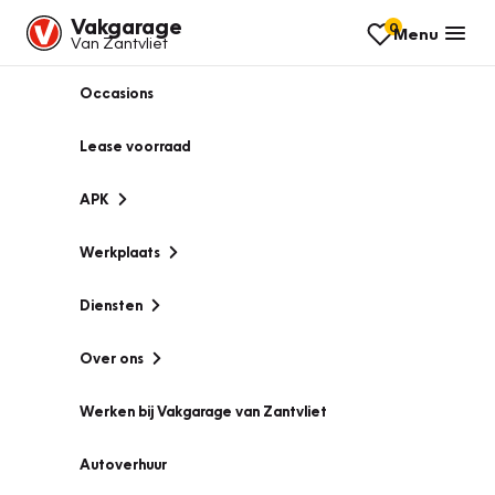
Vakgarage
0
Menu
Van Zantvliet
Occasions
Lease voorraad
APK
Werkplaats
Diensten
Over ons
Werken bij Vakgarage van Zantvliet
Autoverhuur