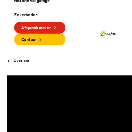
Historie vakgarage
Zekerheden
Afspraak maken
9.4/10
Contact
Over ons