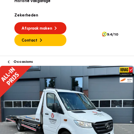
Historie vakgarage
Zekerheden
Afspraak maken
9.4/10
Contact
Occasions