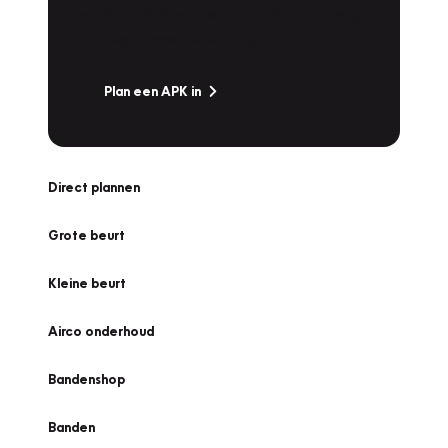
snel naar Vakgarage bij u in de buurt, en ga
zonder zorgen de weg op!
Plan een APK in
Direct plannen
Grote beurt
Kleine beurt
Airco onderhoud
Bandenshop
Banden