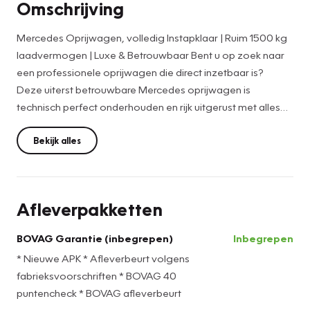
Omschrijving
Mercedes Oprijwagen, volledig Instapklaar | Ruim 1500 kg
laadvermogen | Luxe & Betrouwbaar Bent u op zoek naar
een professionele oprijwagen die direct inzetbaar is?
Deze uiterst betrouwbare Mercedes oprijwagen is
technisch perfect onderhouden en rijk uitgerust met alles
wat u nodig heeft voor zakelijk gebruik. Technische staat &
upgrades: Ruim 1500 kg laadvermogen, remmen volledig
Bekijk alles
vernieuwd (voor & achter) nieuwe all-season banden,
groot onderhoud uitgevoerd, nieuwe lichtbalk op het dak,
nieuwe luchtvering + versterkt verenpakket, motor Stage 1
Afleverpakketten
chiptuning door erkend tuningbedrijf.
Interieur & comfort: Luxe lederen stoelen, cruise control,
BOVAG Garantie (inbegrepen)
Inbegrepen
climate control, achteruitrijcamera, Apple CarPlay &
* Nieuwe APK * Afleverbeurt volgens
Android Auto, koelbox met laadstation en tal van extra
fabrieksvoorschriften * BOVAG 40
opties voor een comfortabele rit.
puntencheck * BOVAG afleverbeurt
Waarom kiezen voor deze oprijwagen? Deze wagen