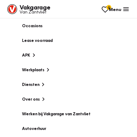
Vakgarage
0
Menu
Van Zantvliet
Occasions
Lease voorraad
APK
Werkplaats
Diensten
Over ons
Werken bij Vakgarage van Zantvliet
Autoverhuur