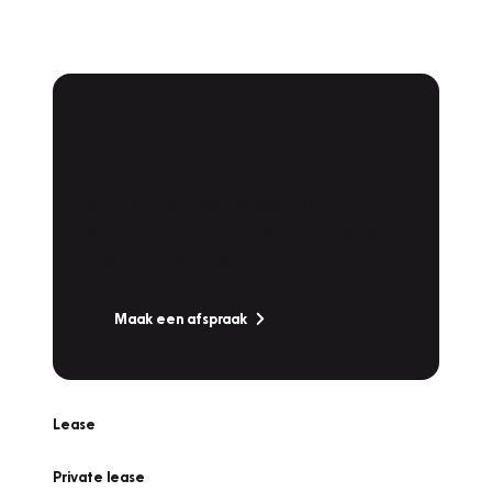
Plan een
Werkplaatsafspraak
Is uw auto toe aan Onderhoud,
Bandenwissel of een Vakantiecheck? Plan
online een afspraak!
Maak een afspraak
Lease
Private lease