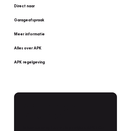
Direct naar
Garageafspraak
Meer informatie
Alles over APK
APK regelgeving
APK Keuring bij
Vakgarage!
Is het weer tijd voor de jaarlijkse APK? Ga