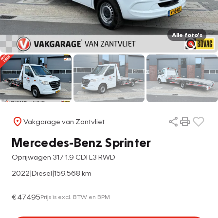
Alle foto's
Vakgarage van Zantvliet
Mercedes-Benz Sprinter
Oprijwagen 317 1.9 CDI L3 RWD
2022
|
Diesel
|
159.568 km
€ 47.495
Prijs is excl. BTW en BPM