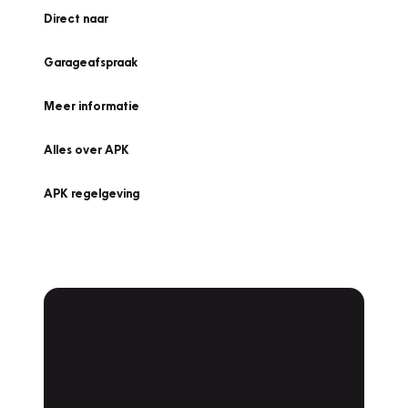
Direct naar
Garageafspraak
Meer informatie
Alles over APK
APK regelgeving
APK Keuring bij
Vakgarage!
Is het weer tijd voor de jaarlijkse APK? Ga