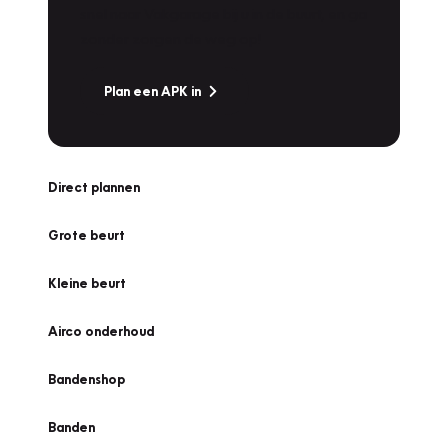
snel naar Vakgarage bij u in de buurt, en ga
zonder zorgen de weg op!
Plan een APK in
Direct plannen
Grote beurt
Kleine beurt
Airco onderhoud
Bandenshop
Banden