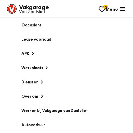
Vakgarage
0
Menu
Van Zantvliet
Occasions
Lease voorraad
APK
Werkplaats
Diensten
Over ons
Werken bij Vakgarage van Zantvliet
Autoverhuur