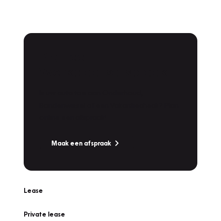
Plan een
Werkplaatsafspraak
Is uw auto toe aan Onderhoud,
Bandenwissel of een Vakantiecheck? Plan
online een afspraak!
Maak een afspraak
Lease
Private lease