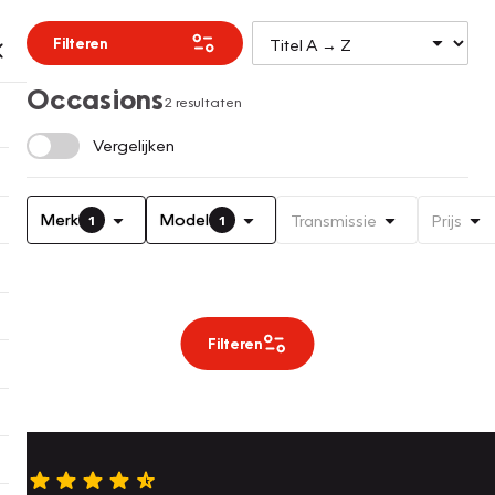
Filteren
Occasions
2 resultaten
Vergelijken
Merk
Model
Transmissie
Prijs
1
1
Filteren