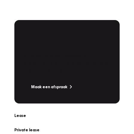
Plan een
Werkplaatsafspraak
Is uw auto toe aan Onderhoud,
Bandenwissel of een Vakantiecheck? Plan
online een afspraak!
Maak een afspraak
Lease
Private lease