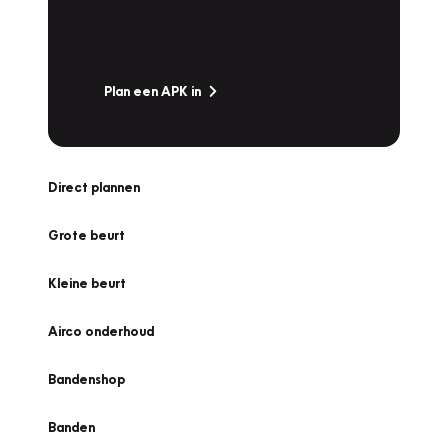
snel naar Vakgarage bij u in de buurt, en ga
zonder zorgen de weg op!
Plan een APK in
Direct plannen
Grote beurt
Kleine beurt
Airco onderhoud
Bandenshop
Banden