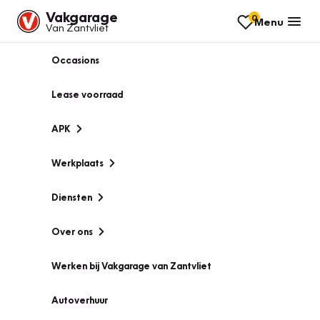
Vakgarage
0
Menu
Van Zantvliet
Occasions
Lease voorraad
APK
Werkplaats
Diensten
Over ons
Werken bij Vakgarage van Zantvliet
Autoverhuur