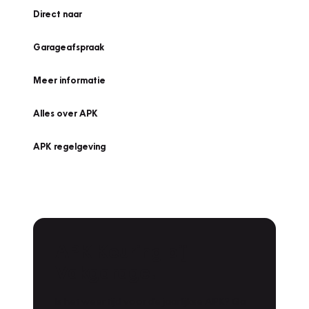
Direct naar
Garageafspraak
Meer informatie
Alles over APK
APK regelgeving
APK Keuring bij
Vakgarage!
Is het weer tijd voor de jaarlijkse APK? Ga