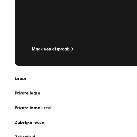
Plan een
Werkplaatsafspraak
Is uw auto toe aan Onderhoud, Bandenwissel of een Va
Maak een afspraak
Lease
Private lease
Private lease used
Zakelijke lease