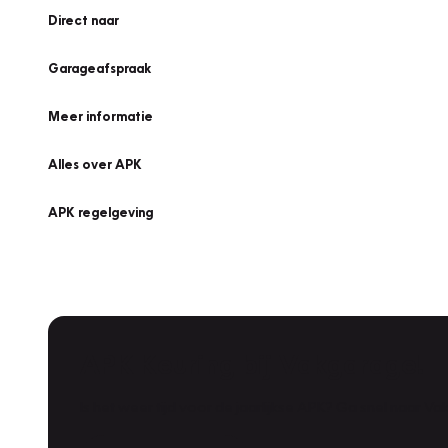
Direct naar
Garageafspraak
Meer informatie
Alles over APK
APK regelgeving
APK Keuring bij Vakgarage!
Is het weer tijd voor de jaarlijkse APK? Ga snel naar V