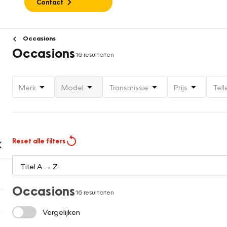
Contact
Occasions
Occasions
16 resultaten
Merk
Model
Transmissie
Prijs
Tell
Reset alle filters
Occasions
16 resultaten
Vergelijken